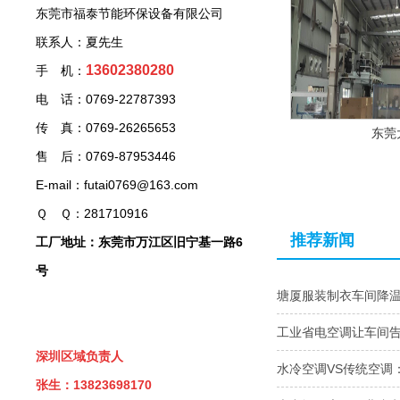
东莞市福泰节能环保设备有限公司
联系人：夏先生
13602380280
手 机：
电 话：0769-22787393
传 真：0769-26265653
东莞
售 后：0769-87953446
E-mail：futai0769@163.com
Ｑ Ｑ：281710916
推荐新闻
工厂地址：东莞市万江区旧宁基一路6
号
塘厦服装制衣车间降
工业省电空调让车间
深圳区域负责人
水冷空调VS传统空调
张生：13823698170