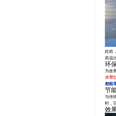
此前
高温
环
为改
水帘
都能
节
与传
时，
效