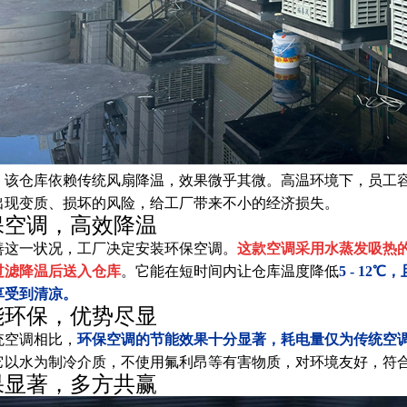
，该仓库依赖传统风扇降温，效果微乎其微。高温环境下，员工
出现变质、损坏的风险，给工厂带来不小的经济损失。
保空调，高效降温
善这一状况，工厂决定安装环保空调。
这款空调采用水蒸发吸热
过滤降温后送入仓库
。它能在短时间内让仓库温度降低
5 - 1
享受到清凉。
能环保，优势尽显
统空调相比，
环保空调的节能效果十分显著，耗电量仅为传统空调的1/8
它以水为制冷介质，不使用氟利昂等有害物质，对环境友好，符
果显著，多方共赢