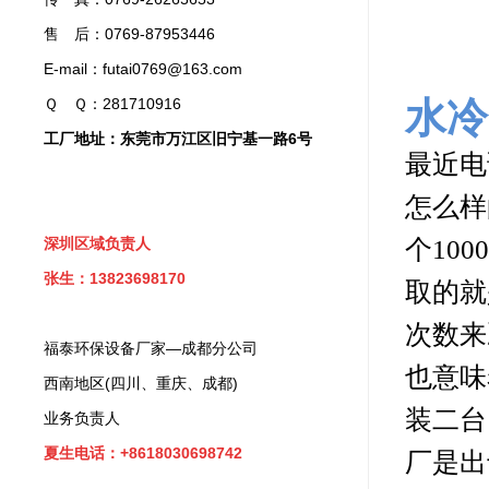
售 后：0769-87953446
E-mail：futai0769@163.com
Ｑ Ｑ：281710916
水冷
工厂地址：东莞市万江区旧宁基一路6号
最近电
怎么样
个
1000
深圳区域负责人
张生：13823698170
取的就
次数来
福泰环保设备厂家—成都分公司
也意味
西南地区(四川、重庆、成都)
装二台
业务负责人
夏生电话：+8618030698742
厂是出